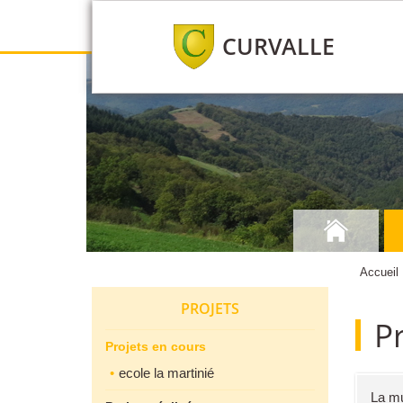
CURVALLE
Accueil
PROJETS
P
Projets en cours
ecole la martinié
La mu