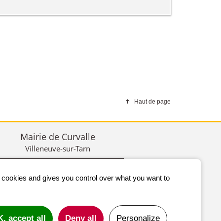
Haut de page
Mairie de Curvalle
Villeneuve-sur-Tarn
CONTACTEZ-NOUS
s cookies and gives you control over what you want to
17 place Jean-Jacques Bermond
81250 CURVALLE
09 81 01 93 40
, accept all
Deny all
Personalize